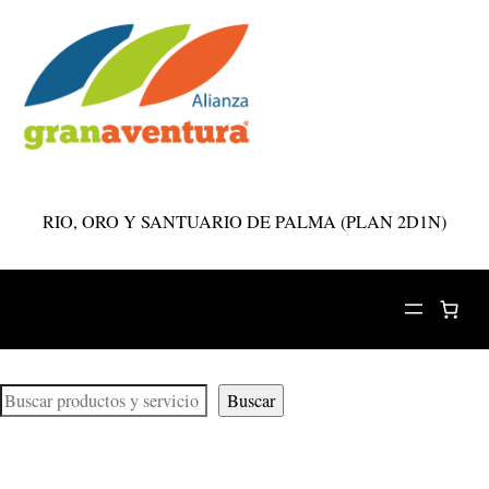
Saltar
al
RIO, ORO Y SANTUARIO DE PALMA (PLAN 2D1N)
contenido
Busqueda
Buscar
completa
ASISTENCIA CON SARA IA
(Responde