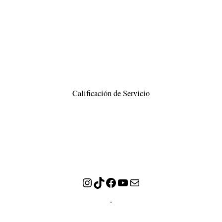
Calificación de Servicio
Instagram
TikTok
Facebook
YouTube
Correo electrónico
.