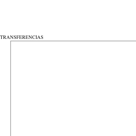
Send reset link
Password reset link sent
to your email
Cerrar
Confirmation link sent
Por favor, sigue las instrucciones enviadas a tu 
No account?
Registro
Sign In
¿Has olvidado tu contraseña?
TRANSFERENCIAS