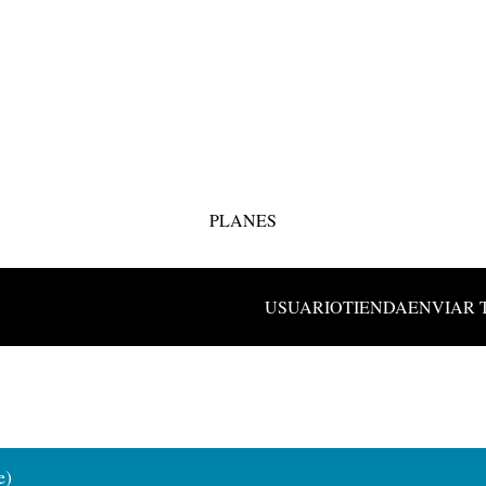
PLANES
USUARIO
TIENDA
ENVIAR 
e)