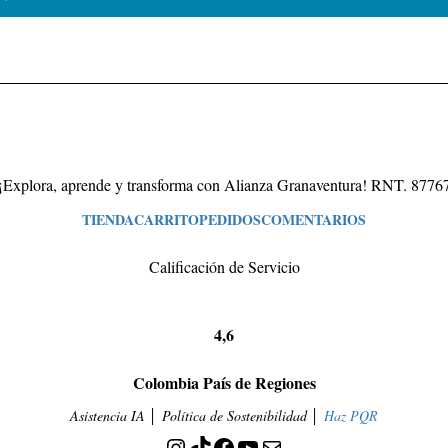
¡Explora, aprende y transforma con Alianza Granaventura! RNT. 8776
TIENDA
CARRITO
PEDIDOS
COMENTARIOS
Calificación de Servicio
4,6
Colombia País de Regiones
Asistencia IA
│ Política de Sostenibilidad │
Haz PQR
Instagram
TikTok
Facebook
YouTube
Correo electrónico