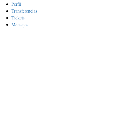
Perfil
Transferencias
Tickets
Mensajes
Sign In
La contraseña debe tener un mínimo de 8
Recordarme
Sign In
Registro
Restaurar la contraseña