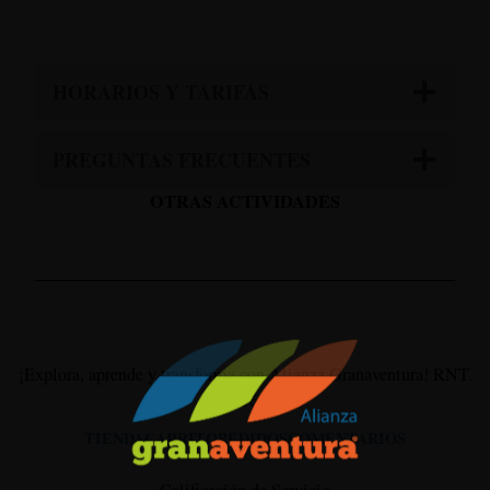
HORARIOS Y TARIFAS
PREGUNTAS FRECUENTES
OTRAS ACTIVIDADES
¡Explora, aprende y transforma con Alianza Granaventura! RNT.
87767
TIENDA
CARRITO
PEDIDOS
COMENTARIOS