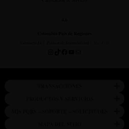
Calificación de Servicio
4,6
Colombia País de Regiones
Asistencia IA
│ Política de Sostenibilidad │
Haz PQR
Instagram
TikTok
Facebook
YouTube
Correo electrónico
.
TRANSACCIONES
PRODUCTOS Y SERVICIOS
MIS PQRS – SOPORTE – SOLICITUDES
MAPA DEL SITIO