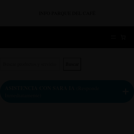
Saltar
al
INFO PARQUE DEL CAFÉ
contenido
Busqueda
Buscar
completa
ASISTENCIA CON SARA IA
(Responde
Inmediatamente)