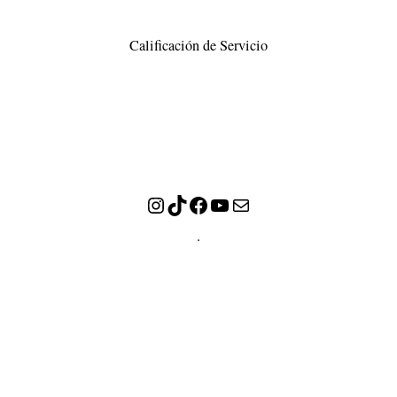
Calificación de Servicio
Instagram
TikTok
Facebook
YouTube
Correo electrónico
.
TRANSACCIONES
PRODUCTOS Y SERVICIOS
MIS PQRS – SOPORTE – SOLICITUDES