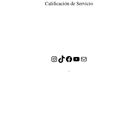
Calificación de Servicio
Instagram
TikTok
Facebook
YouTube
Correo electrónico
.
TRANSACCIONES
PRODUCTOS Y SERVICIOS
MIS PQRS – SOPORTE – SOLICITUDES
MAPA DEL SITIO