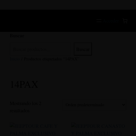
Saltar
al
contenido
Acceder
Buscar
Buscar
Inicio
/ Productos etiquetados “14PAX”
14PAX
Mostrando los 2
resultados