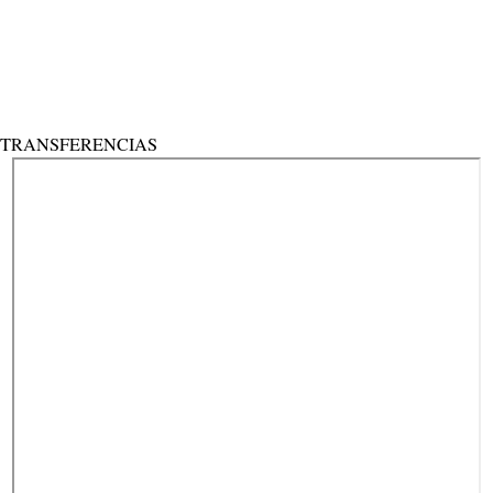
Password reset link sent
to your email
Cerrar
Confirmation link sent
Por favor, sigue las instrucciones enviadas a
tu dirección de correo electrónico.
Cerrar
No account?
Registro
Sign In
¿Has olvidado tu contraseña?
TRANSFERENCIAS