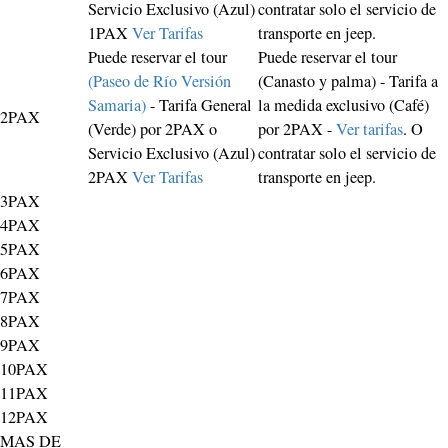
Servicio Exclusivo (Azul)
contratar solo el servicio de
1PAX
Ver Tarifas
transporte en jeep.
Puede reservar el tour
Puede reservar el tour
(Paseo de Río Versión
(Canasto y palma) - Tarifa a
Samaria)
- Tarifa General
la medida exclusivo (Café)
2PAX
(Verde) por 2PAX o
por 2PAX -
Ver tarifas
. O
Servicio Exclusivo (Azul)
contratar solo el servicio de
2PAX
Ver Tarifas
transporte en jeep.
3PAX
4PAX
5PAX
6PAX
7PAX
8PAX
9PAX
10PAX
11PAX
12PAX
MAS DE