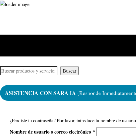
Saltar
al
contenido
Busqueda
Buscar
completa
ASISTENCIA CON SARA IA
(Responde Inmediatament
¿Perdiste tu contraseña? Por favor, introduce tu nombre de usuario
Obligatorio
Nombre de usuario o correo electrónico
*