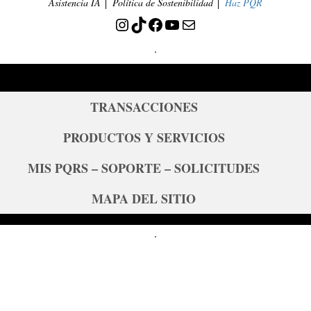
Asistencia IA
│ Política de Sostenibilidad │
Haz PQR
Instagram
TikTok
Facebook
YouTube
Correo electrónico
.
TRANSACCIONES
PRODUCTOS Y SERVICIOS
MIS PQRS – SOPORTE – SOLICITUDES
MAPA DEL SITIO
.