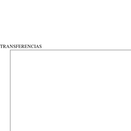
Send reset link
Password reset link sent
to your email
Cerrar
Confirmation link sent
Por favor, sigue las instrucciones enviadas a tu 
No account?
Registro
Sign In
¿Has olvidado tu contraseña?
TRANSFERENCIAS