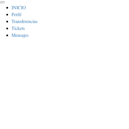
INICIO
Perfil
Transferencias
Tickets
Mensajes
Sign In
La contraseña debe tener un mínimo de 8
Recordarme
Sign In
Registro
Restaurar la contraseña