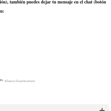
ción), también puedes dejar tu mensaje en el chat (botón
ión:
as.
Alianza GranAventura