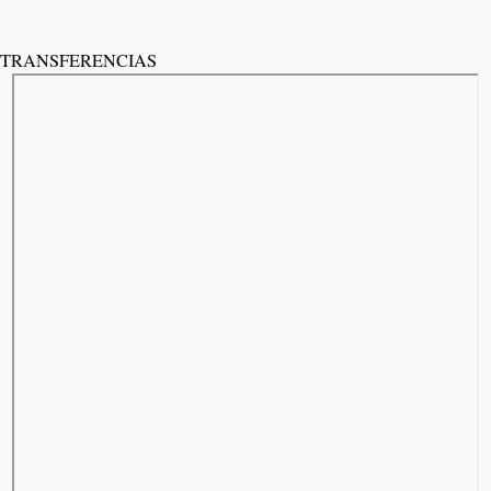
No account?
Registro
Sign In
¿Has olvidado tu contraseña?
TRANSFERENCIAS