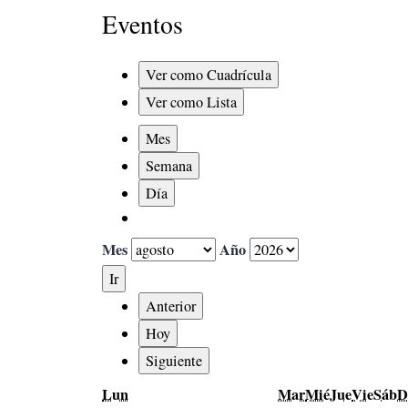
Eventos
Ver como
Cuadrícula
Ver como
Lista
Mes
Semana
Día
Mes
Año
Anterior
Hoy
Siguiente
lunes
martes
miércoles
jueves
viern
s
Lun
Mar
Mié
Jue
Vie
Sáb
D