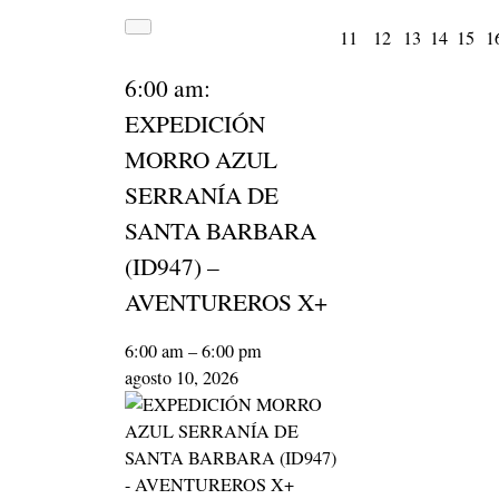
agosto
agosto
agosto
agosto
ago
11
12
13
14
15
1
Close
11,
12,
13,
14,
15,
6:00 am:
2026
2026
2026
2026
20
EXPEDICIÓN
MORRO AZUL
SERRANÍA DE
SANTA BARBARA
(ID947) –
AVENTUREROS X+
6:00 am
–
6:00 pm
agosto 10, 2026