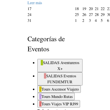
Leer más
agosto
agosto
agosto
agosto
agosto
ago
17
18
19
20
21
22
2
17,
agosto
18,
agosto
19,
agosto
20,
agosto
21,
agosto
22,
ago
24
25
26
27
28
29
3
2026
24,
agosto
septiembre
2026
25,
septiembre
2026
26,
septiembre
2026
27,
septiem
2026
28,
sept
20
29,
31
1
2
3
4
5
6
2026
31,
1,
2026
2,
2026
3,
2026
4,
2026
5,
20
2026
2026
2026
2026
2026
202
Categorías de
Eventos
SALIDAS Aventureros
X+
SALIDAS Eventos
FUNDEMTUR
Tours Ascensor Viajero
Tours Mundo Rutas
Tours Viajes VIP RJ99