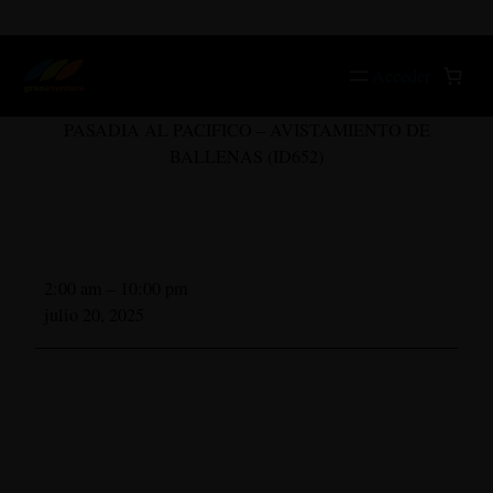
Saltar
al
contenido
Acceder
PASADIA AL PACIFICO – AVISTAMIENTO DE
BALLENAS (ID652)
PASADIA
2:00 am
–
10:00 pm
AL
julio 20, 2025
PACIFICO
–
AVISTAMIENTO
DE
BALLENAS
(ID652)