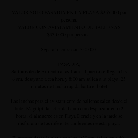
VALOR SOLO PASADÍA EN LA PLAYA $255.000 por
persona.
VALOR CON AVISTAMIENTO DE BALLENAS
$330.000 por persona.
Separa tu cupo con $50.000.
PASADÍA,
Salimos desde Armenia a las 1 am, al puerto se llega a las
6 am, desayuno a esa hora y 8:00 am salida a la playa, 25
minutos de lancha rápida hasta el hotel.
Las lanchas para el avistamiento de ballenas salen desde el
hotel Magüipi, la actividad dura con desplazamiento 2
horas, el almuerzo es en Playa Dorada y en la tarde se
disfrutará de los diferentes ambientes de esta playa.
El regreso desde la playa es a las 4:30 pm del mismo día,