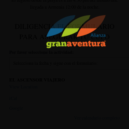
llegada a Armenia 12:00 de la noche.
DILIGENCIA EL FORMULARIO
PARA ASEGURAR TU CUPO
Por favor seleccione la actividad:
EL ASCENSOR VIAJERO
View Location
iCal
Google
Ver calendario completo