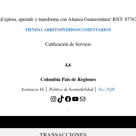
¡Explora, aprende y transforma con Alianza Granaventura! RNT. 8776
TIENDA
CARRITO
PEDIDOS
COMENTARIOS
Calificación de Servicio
4,6
Colombia País de Regiones
Asistencia IA
│ Política de Sostenibilidad │
Haz PQR
Instagram
TikTok
Facebook
YouTube
Correo electrónico
.
TRANSACCIONES